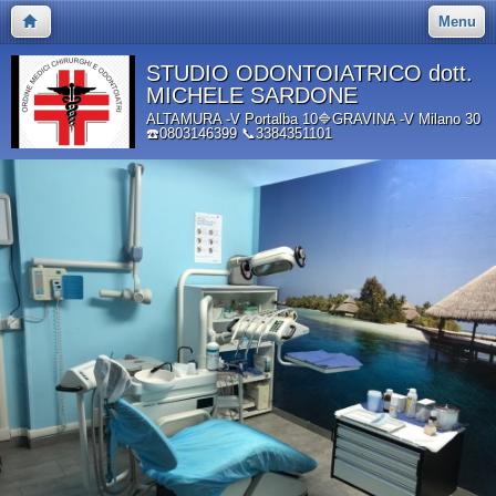
Menu
STUDIO ODONTOIATRICO dott.
MICHELE SARDONE
ALTAMURA -V Portalba 10🔷GRAVINA -V Milano 30
☎️0803146399 📞3384351101